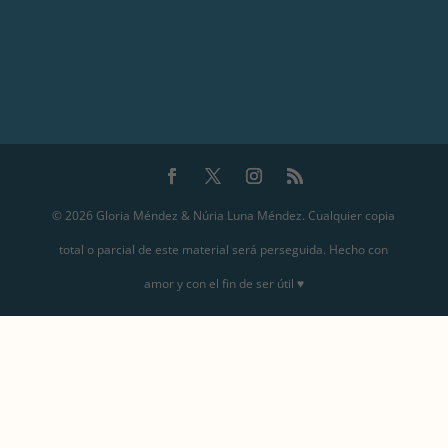
© 2026 Gloria Méndez & Núria Luna Méndez. Cualquier copia
total o parcial de este material será perseguida. Hecho con
amor y con el fin de ser útil ♥️